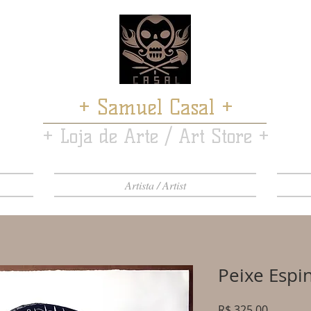
+ Samuel Casal +
+ Loja de Arte / Art Store +
Artista / Artist
Peixe Espi
Preço
R$ 325,00