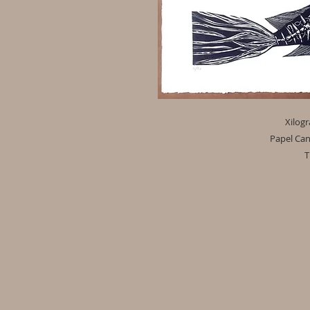
Xilog
Papel Can
T