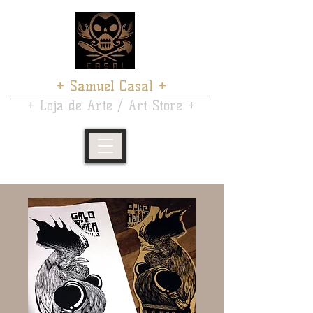
+ Samuel Casal +
+ Loja de Arte / Art Store +