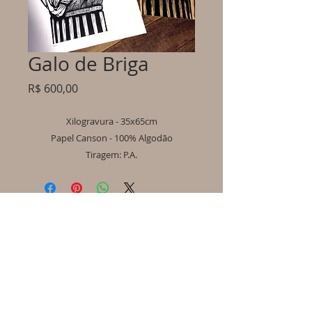
Galo de Briga
Preço
R$ 600,00
Xilogravura - 35x65cm
Papel Canson - 100% Algodão
Tiragem: P.A.
Informações importantes:
- Os produtos serão enviados em até 10 dias úteis
após o pagamento ser confirmado.
- Em caso de produto indisponível, será
reembolsado o valor integral do pagamento.
- Não efetuamos troca ou aceitamos devolução.
- Em caso de dúvida entre em "Contato" (menu).