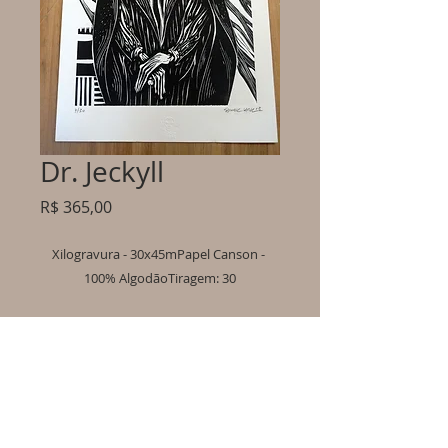
Dr. Jeckyll
Preço
R$ 365,00
Xilogravura - 30x45mPapel Canson - 
100% AlgodãoTiragem: 30
Informações importantes:
- Os produtos serão enviados em até 10 dias úteis
após o pagamento ser confirmado.
- Em caso de produto indisponível, será