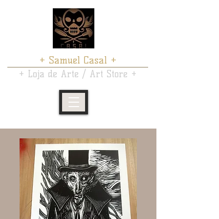
+ Samuel Casal +
+ Loja de Arte / Art Store +