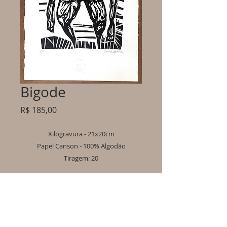
Bigode
Preço
R$ 185,00
Xilogravura - 21x20cm
Papel Canson - 100% Algodão
Tiragem: 20
Informações importantes:
- Os produtos serão enviados em até 10 dias úteis