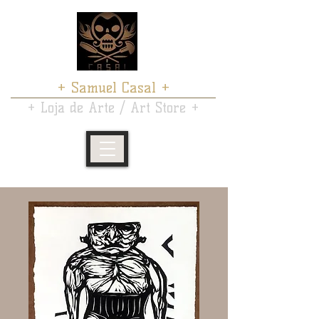
+ Samuel Casal +
+ Loja de Arte / Art Store +